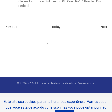
Clubes Esportivos Sul, Trecho 02, Conj 16/17, Brasília, Distrito
Federal
Events
Eve
Previous
Today
Next
SUBSCRIBE TO CALENDAR
© 2026 - AABB Brasília. Todos os direitos Reservados.
Este site usa cookies para melhorar sua experiência. Vamos supor
que você está de acordo com isso, mas você pode optar por não