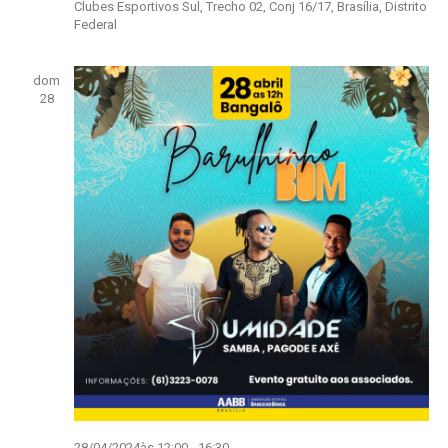
Clubes Esportivos Sul, Trecho 02, Conj 16/17, Brasília, Distrito
Federal
dom
28
28/04/2024às 12:00
-
16:30