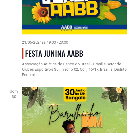
21/06/2024às 19:00
-
23:00
FESTA JUNINA AABB
Associação Atlética do Banco do Brasil - Brasília
Setor de
Clubes Esportivos Sul, Trecho 02, Conj 16/17, Brasília, Distrito
Federal
dom
30