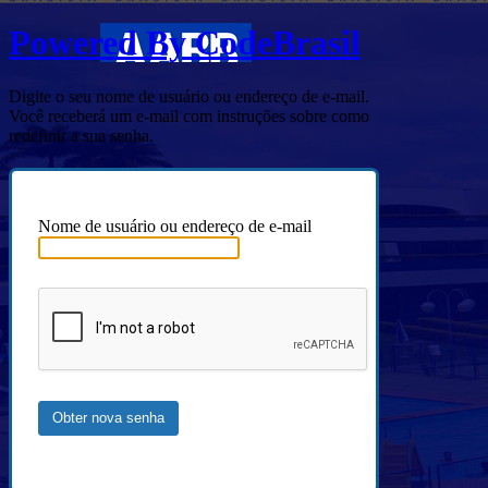
Powered By CodeBrasil
Digite o seu nome de usuário ou endereço de e-mail.
Você receberá um e-mail com instruções sobre como
redefinir a sua senha.
Nome de usuário ou endereço de e-mail