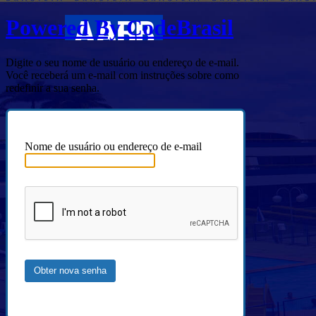
Powered By CodeBrasil
Digite o seu nome de usuário ou endereço de e-mail.
Você receberá um e-mail com instruções sobre como
redefinir a sua senha.
Nome de usuário ou endereço de e-mail