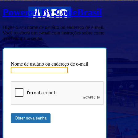
Powered By CodeBrasil
Digite o seu nome de usuário ou endereço de e-mail.
Você receberá um e-mail com instruções sobre como
redefinir a sua senha.
Nome de usuário ou endereço de e-mail