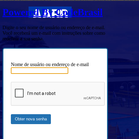
Powered By CodeBrasil
Digite o seu nome de usuário ou endereço de e-mail.
Você receberá um e-mail com instruções sobre como
redefinir a sua senha.
Nome de usuário ou endereço de e-mail