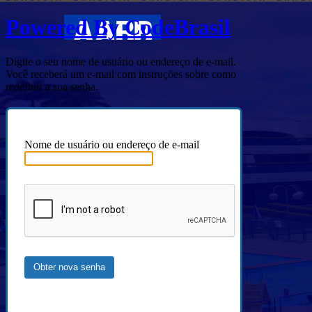
Powered By CodeBrasil
Digite o seu nome de usuário ou endereço de e-mail.
Você receberá um e-mail com instruções sobre como
redefinir a sua senha.
Nome de usuário ou endereço de e-mail