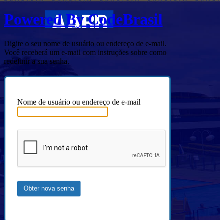
Powered By CodeBrasil
Digite o seu nome de usuário ou endereço de e-mail.
Você receberá um e-mail com instruções sobre como
redefinir a sua senha.
Nome de usuário ou endereço de e-mail