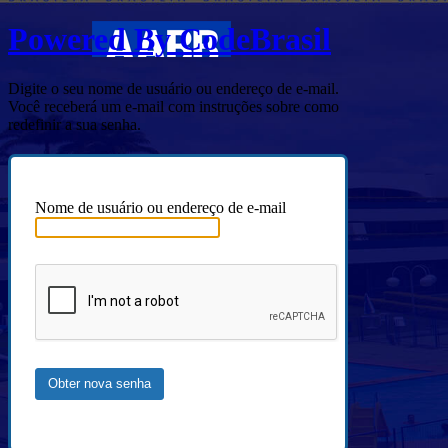
Powered By CodeBrasil
Digite o seu nome de usuário ou endereço de e-mail.
Você receberá um e-mail com instruções sobre como
redefinir a sua senha.
Nome de usuário ou endereço de e-mail