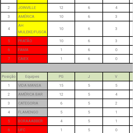
2
JOINVILLE
12
6
4
3
AMÉRICA
10
6
3
AH
4
10
6
3
MULEKE/FUSCA
5
PRATÃO
10
6
3
6
FAMA
1
6
0
7
CAIEX
1
6
0
Posição
Equipes
PG
J
V
1
VIDA MANSA
15
5
5
2
AMÉRICA BAR
12
5
4
3
CATEGORIA
6
5
2
4
FLAMENGO
5
5
1
5
BORAAABBER
4
5
1
6
UFC
1
5
0