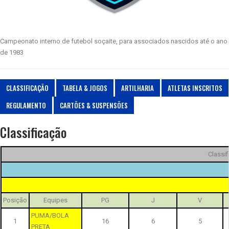
Campeonato interno de futebol soçaite, para associados nascidos até o ano
de 1983
CLASSIFICAÇÃO
TABELA & JOGOS
ARTILHARIA
ATLETAS INSCRITOS
REGULAMENTO
CARTÕES & SUSPENSÕES
Classificação
Classi
Posição
Equipes
PG
J
V
PUMA/BOLA
1
16
6
5
PRETA