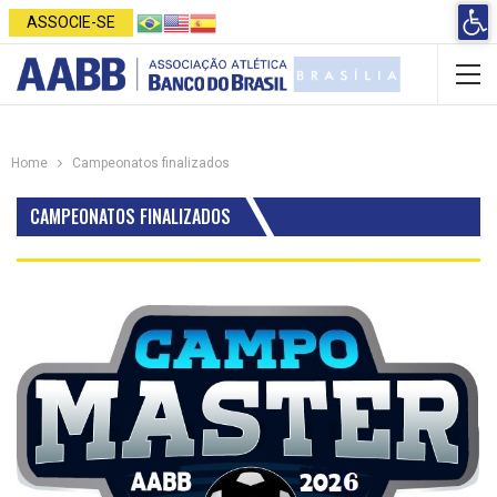
Open 
ASSOCIE-SE
Home
Campeonatos finalizados
CAMPEONATOS FINALIZADOS