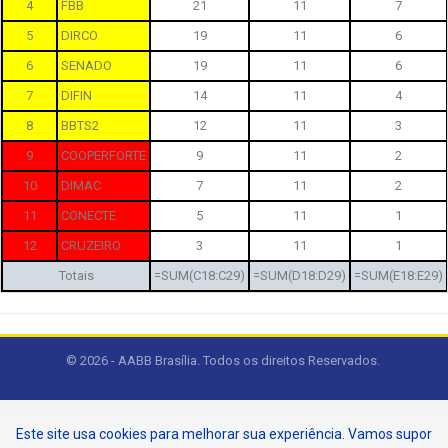
4
FBB
21
11
7
5
DIRCO
19
11
6
6
SENADO
19
11
6
7
DIFIN
14
11
4
8
BBTS2
12
11
3
9
COOPERFORTE
9
11
2
10
DIMAC
7
11
2
11
CONECTE
5
11
1
12
CRUZEIRO
3
11
1
Totais
=SUM(C18:C29)
=SUM(D18:D29)
=SUM(E18:E29)
© 2026 - AABB Brasília. Todos os direitos Reservados.
Este site usa cookies para melhorar sua experiência. Vamos supor