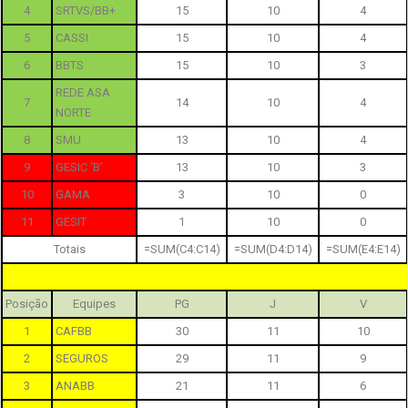
4
SRTVS/BB+
15
10
4
5
CASSI
15
10
4
6
BBTS
15
10
3
REDE ASA
7
14
10
4
NORTE
8
SMU
13
10
4
9
GESIC ‘B’
13
10
3
10
GAMA
3
10
0
11
GESIT
1
10
0
Totais
=SUM(C4:C14)
=SUM(D4:D14)
=SUM(E4:E14)
Posição
Equipes
PG
J
V
1
CAFBB
30
11
10
2
SEGUROS
29
11
9
3
ANABB
21
11
6