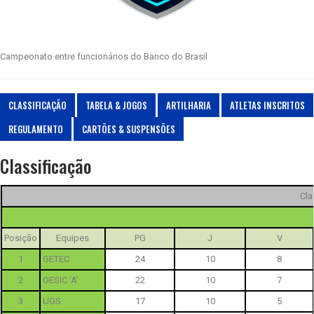
Campeonato entre funcionários do Banco do Brasil
CLASSIFICAÇÃO
TABELA & JOGOS
ARTILHARIA
ATLETAS INSCRITOS
REGULAMENTO
CARTÕES & SUSPENSÕES
Classificação
Cla
Posição
Equipes
PG
J
V
1
GETEC
24
10
8
2
GESIC ‘A’
22
10
7
3
UGS
17
10
5