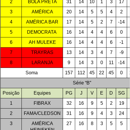
2
BOLA PRETA
31
14
10
1
3
17
3
AMÉRICA
20
14
5
5
4
2
4
AMÉRICA BAR
17
14
5
2
7
-14
5
DEMOCRATA
16
14
4
4
6
0
6
AH MULEKE
16
14
4
4
6
-1
7
TRAYRAS
13
14
3
4
7
-9
8
LARANJA
9
14
3
0
11
-14
Soma
157
112
45
22
45
0
Série “B”
Posição
Equipes
PG
J
V
E
D
SG
1
FIBRAX
32
16
9
5
2
19
2
FAMA/CLEDSON
31
16
9
4
3
24
3
AMÉRICA
27
16
8
3
5
5
HEINEKEN