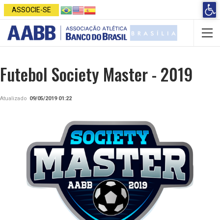
Open 
ASSOCIE-SE
Futebol Society Master - 2019
Atualizado
09/05/2019 01:22