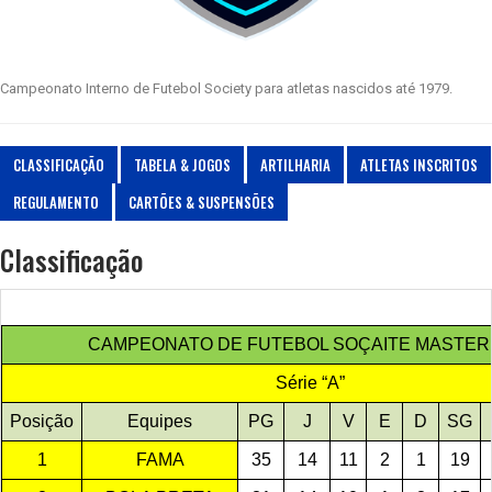
Campeonato Interno de Futebol Society para atletas nascidos até 1979.
CLASSIFICAÇÃO
TABELA & JOGOS
ARTILHARIA
ATLETAS INSCRITOS
REGULAMENTO
CARTÕES & SUSPENSÕES
Classificação
CAMPEONATO DE FUTEBOL SOÇAITE MASTER 
Série “A”
Posição
Equipes
PG
J
V
E
D
SG
1
FAMA
35
14
11
2
1
19