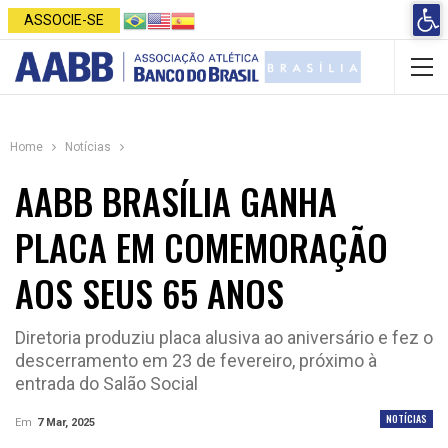
Open 
ASSOCIE-SE
Home
Notícias
AABB BRASÍLIA GANHA
PLACA EM COMEMORAÇÃO
AOS SEUS 65 ANOS
Diretoria produziu placa alusiva ao aniversário e fez o
descerramento em 23 de fevereiro, próximo à
entrada do Salão Social
NOTÍCIAS
Em
7 Mar, 2025