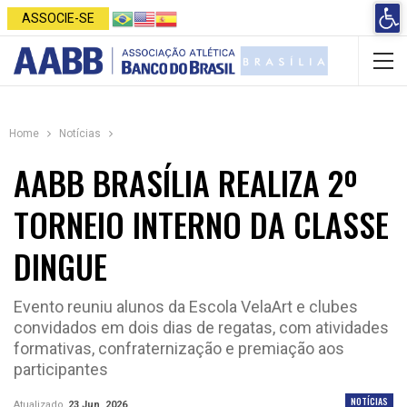
Open 
ASSOCIE-SE
Home
Notícias
AABB BRASÍLIA REALIZA 2º
TORNEIO INTERNO DA CLASSE
DINGUE
Evento reuniu alunos da Escola VelaArt e clubes
convidados em dois dias de regatas, com atividades
formativas, confraternização e premiação aos
participantes
NOTÍCIAS
Atualizado
23 Jun, 2026