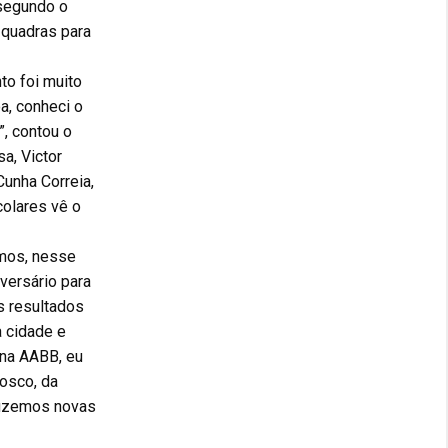
 segundo o
 quadras para
to foi muito
a, conheci o
”, contou o
a, Victor
Cunha Correia,
colares vê o
emos, nesse
versário para
s resultados
a cidade e
 na AABB, eu
nosco, da
 fizemos novas