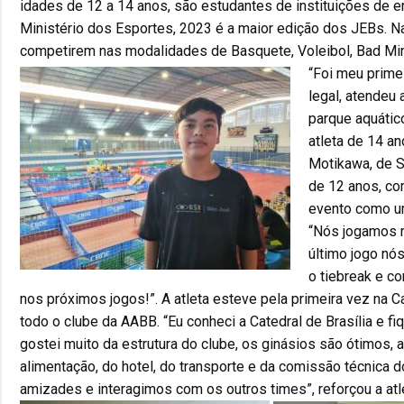
idades de 12 a 14 anos, são estudantes de instituições de e
Ministério dos Esportes, 2023 é a maior edição dos JEBs. N
competirem nas modalidades de Basquete, Voleibol, Bad Min
“Foi meu primei
legal, atendeu
parque aquático
atleta de 14 a
Motikawa, de Sa
de 12 anos, co
evento como um
“Nós jogamos m
último jogo nó
o tiebreak e 
nos próximos jogos!”. A atleta esteve pela primeira vez na C
todo o clube da AABB. “Eu conheci a Catedral de Brasília e 
gostei muito da estrutura do clube, os ginásios são ótimos, 
alimentação, do hotel, do transporte e da comissão técnica
amizades e interagimos com os outros times”, reforçou a atl