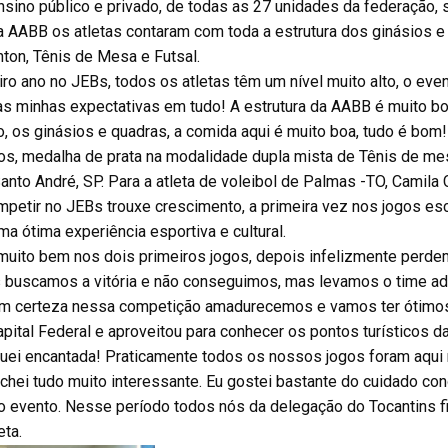
nsino público e privado, de todas as 27 unidades da federação,
a AABB os atletas contaram com toda a estrutura dos ginásios e
ton, Tênis de Mesa e Futsal.
ro ano no JEBs, todos os atletas têm um nível muito alto, o even
 as minhas expectativas em tudo! A estrutura da AABB é muito bo
, os ginásios e quadras, a comida aqui é muito boa, tudo é bom!
nos, medalha de prata na modalidade dupla mista de Tênis de mes
nto André, SP. Para a atleta de voleibol de Palmas -TO, Camila 
mpetir no JEBs trouxe crescimento, a primeira vez nos jogos es
a ótima experiência esportiva e cultural.
uito bem nos dois primeiros jogos, depois infelizmente perd
s buscamos a vitória e não conseguimos, mas levamos o time ad
com certeza nessa competição amadurecemos e vamos ter ótimo
apital Federal e aproveitou para conhecer os pontos turísticos d
fiquei encantada! Praticamente todos os nossos jogos foram aqui
achei tudo muito interessante. Eu gostei bastante do cuidado co
 do evento. Nesse período todos nós da delegação do Tocantins
eta.