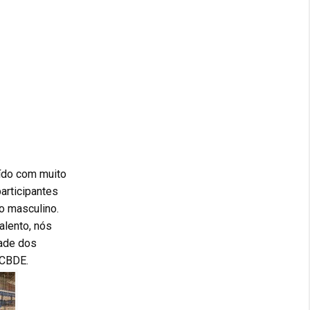
uído com muito
articipantes
o masculino.
alento, nós
dade dos
 CBDE.