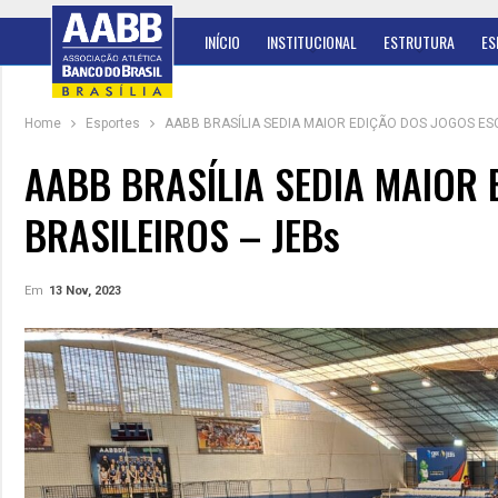
INÍCIO
INSTITUCIONAL
ESTRUTURA
ES
Home
Esportes
AABB BRASÍLIA SEDIA MAIOR EDIÇÃO DOS JOGOS ES
AABB BRASÍLIA SEDIA MAIOR
BRASILEIROS – JEBs
Em
13 Nov, 2023