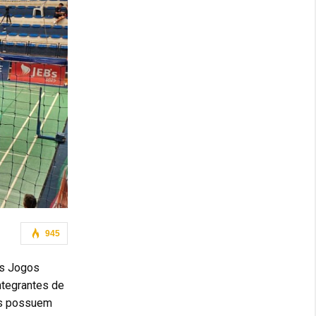
945
os Jogos
ntegrantes de
tas possuem