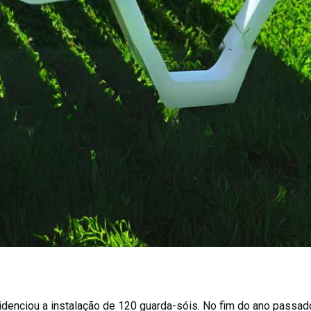
videnciou a instalação de 120 guarda-sóis. No fim do ano passad