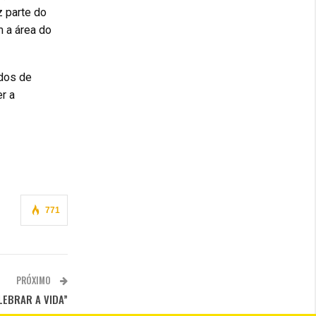
 parte do
 a área do
dos de
r a
771
PRÓXIMO
LEBRAR A VIDA”