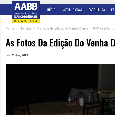
INÍCIO
INSTITUCIONAL
ESTRUTURA
ES
Home
Notícias
As fotos da edição do Venha Dançar (18/01) estão no a
As Fotos Da Edição Do Venha D
Em
21 Jan, 2019