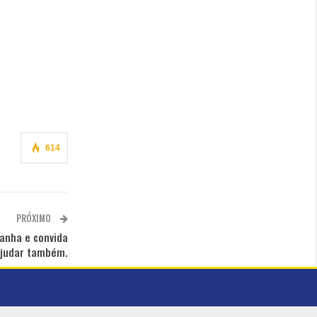
614
PRÓXIMO
panha e convida
ajudar também.