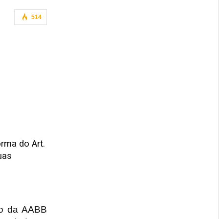
514
rma do Art.
uas
ção da AABB