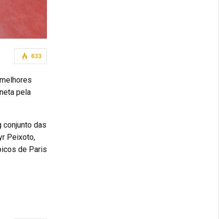
633
 melhores
neta pela
g conjunto das
yr Peixoto,
picos de Paris