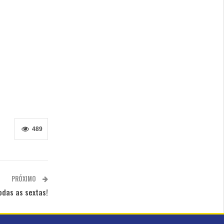
489
PRÓXIMO
odas as sextas!