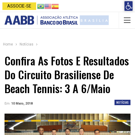
Open 
ASSOCIE-SE
Home
Notícias
Confira As Fotos E Resultados
Do Circuito Brasiliense De
Beach Tennis: 3 A 6/maio
NOTÍCIAS
Em
10 Maio, 2018