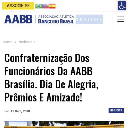
Open 
ASSOCIE-SE
Home
Notícias
Confraternização Dos
Funcionários Da AABB
Brasília. Dia De Alegria,
Prêmios E Amizade!
NOTÍCIAS
Em
19 Dez, 2018