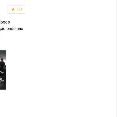
551
 jogos
ição onde não
o