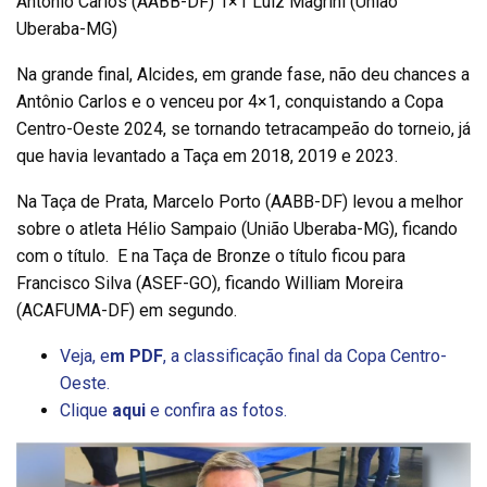
Antonio Carlos (AABB-DF) 1×1 Luiz Magrini (União
Uberaba-MG)
Na grande final, Alcides, em grande fase, não deu chances a
Antônio Carlos e o venceu por 4×1, conquistando a Copa
Centro-Oeste 2024, se tornando tetracampeão do torneio, já
que havia levantado a Taça em 2018, 2019 e 2023.
Na Taça de Prata, Marcelo Porto (AABB-DF) levou a melhor
sobre o atleta Hélio Sampaio (União Uberaba-MG), ficando
com o título. E na Taça de Bronze o título ficou para
Francisco Silva (ASEF-GO), ficando William Moreira
(ACAFUMA-DF) em segundo.
Veja, e
m PDF
, a classificação final da Copa Centro-
Oeste.
Clique
aqui
e confira as fotos.