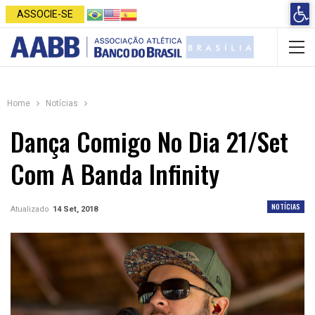
Open 
ASSOCIE-SE
Home
Notícias
Dança Comigo No Dia 21/set
Com A Banda Infinity
NOTÍCIAS
Atualizado
14 Set, 2018