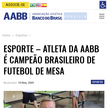
Open 
ASSOCIE-SE
Home
Esportes
ESPORTE – ATLETA DA AABB
É CAMPEÃO BRASILEIRO DE
FUTEBOL DE MESA
ESPORTES
Atualizado
10 Nov, 2023