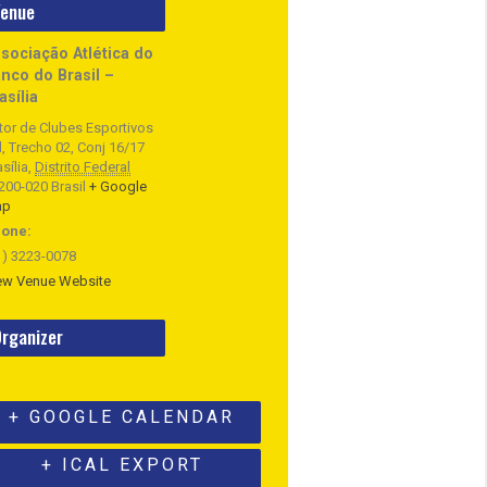
enue
sociação Atlética do
nco do Brasil –
asília
tor de Clubes Esportivos
l, Trecho 02, Conj 16/17
sília
,
Distrito Federal
200-020
Brasil
+ Google
ap
one:
1) 3223-0078
ew Venue Website
rganizer
+ GOOGLE CALENDAR
+ ICAL EXPORT