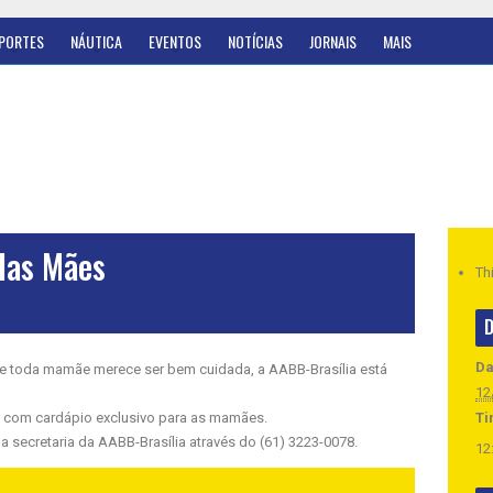
PORTES
NÁUTICA
EVENTOS
NOTÍCIAS
JORNAIS
MAIS
das Mães
Th
D
Da
e toda mamãe merece ser bem cuidada, a AABB-Brasília está
12
 com cardápio exclusivo para as mamães.
Ti
 secretaria da AABB-Brasília através do (61) 3223-0078.
12