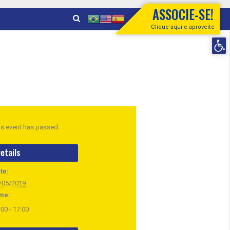
ASSOCIE-SE!
Clique aqui e aproveite
Open 
is event has passed.
etails
te:
/05/2019
me:
:00 - 17:00