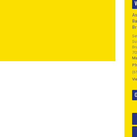
V
As
Ba
Br
Se
Su
Bra
70
M
Ph
(6
Vi
O