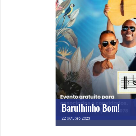
Barulhinho Bom!
22
outubro
2023