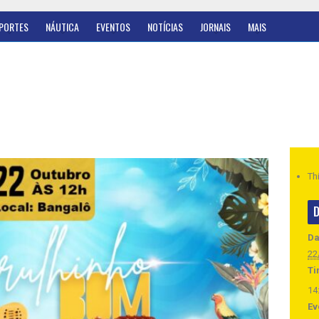
PORTES
NÁUTICA
EVENTOS
NOTÍCIAS
JORNAIS
MAIS
Th
D
Da
22
Ti
14
Ev