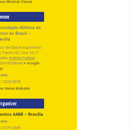
ow
,
Musical
,
Dança
enue
sociação Atlética do
nco do Brasil –
asília
tor de Clubes Esportivos
l, Trecho 02, Conj 16/17
sília
,
Distrito Federal
200-020
Brasil
+ Google
ap
one:
1) 3223-0078
ew Venue Website
rganizer
entos AABB – Brasília
one:
1) 3371-5309