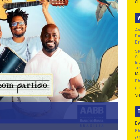
Sh
V
As
Ba
Br
Se
Su
Bra
70
M
Ph
(6
Vi
O
Ev
Ph
(6