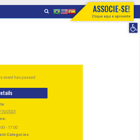
ASSOCIE-SE!
Clique aqui e aproveite
Open 
is event has passed.
etails
te:
/10/2023
me:
:00 - 17:00
ent Categories: