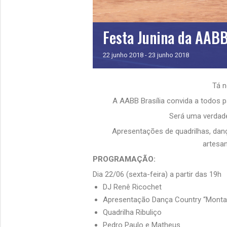
Festa Junina da AAB
22
junho
2018
-
23
junho
2018
Tá n
A AABB Brasília convida a todos pa
Será uma verdade
Apresentações de quadrilhas, dança
artesa
PROGRAMAÇÃO:
Dia 22/06 (sexta-feira) a partir das 19h
DJ Renê Ricochet
Apresentação Dança Country “Monta
Quadrilha Ribuliço
Pedro Paulo e Matheus