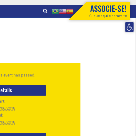
ASSOCIE-SE!
Clique aqui e aproveite
Open 
is event has passed.
etails
art:
/06/2018
d:
/06/2018