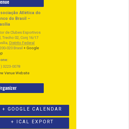
enue
sociação Atlética do
nco do Brasil –
asília
tor de Clubes Esportivos
l, Trecho 02, Conj 16/17
sília
,
Distrito Federal
200-020
Brasil
+ Google
ap
one:
1) 3223-0078
ew Venue Website
rganizer
+ GOOGLE CALENDAR
+ ICAL EXPORT