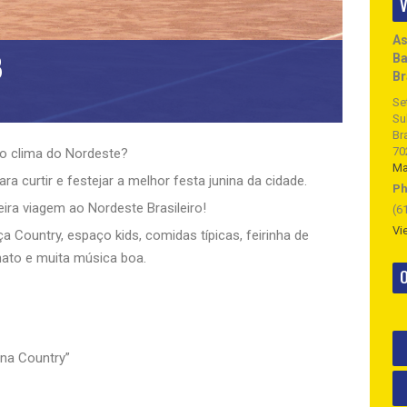
V
As
B
Ba
Br
Se
Su
Bra
70
o clima do Nordeste?
M
ra curtir e festejar a melhor festa junina da cidade.
Ph
ira viagem ao Nordeste Brasileiro!
(6
Vi
 Country, espaço kids, comidas típicas, feirinha de
nato e muita música boa.
O
na Country”