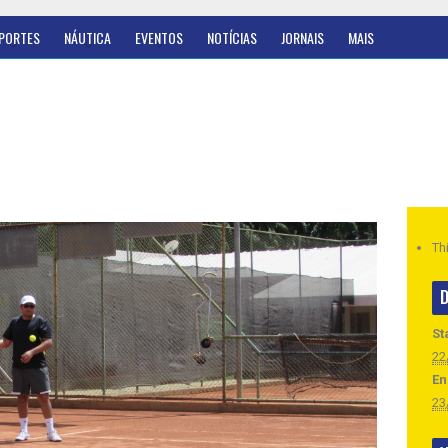
PORTES
NÁUTICA
EVENTOS
NOTÍCIAS
JORNAIS
MAIS
Th
D
St
22
En
23