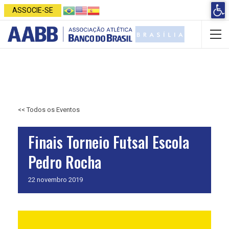
Open 
ASSOCIE-SE
<< Todos os Eventos
Finais Torneio Futsal Escola
Pedro Rocha
22
novembro
2019