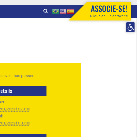
ASSOCIE-SE!
Clique aqui e aproveite
Open 
is event has passed.
etails
art:
/01/2023às 20:00
d:
/01/2023às 03:00