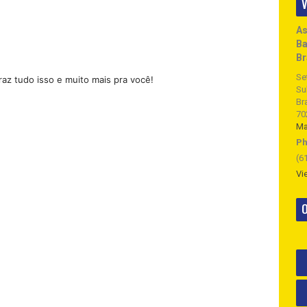
V
As
Ba
Br
Se
raz tudo isso e muito mais pra você!
Su
Bra
70
M
Ph
(6
Vi
O