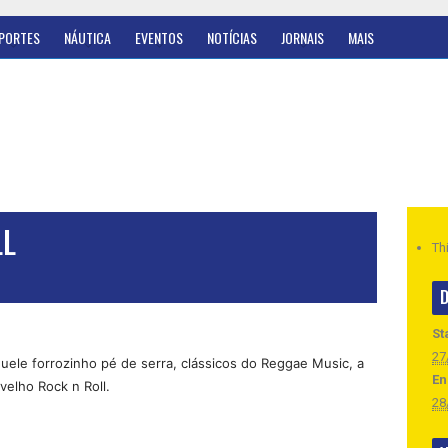
PORTES
NÁUTICA
EVENTOS
NOTÍCIAS
JORNAIS
MAIS
LL
Th
D
St
27
uele forrozinho pé de serra, clássicos do Reggae Music, a
En
velho Rock n Roll.
28