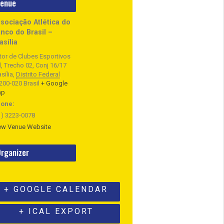
enue
sociação Atlética do
nco do Brasil –
asília
tor de Clubes Esportivos
l, Trecho 02, Conj 16/17
sília
,
Distrito Federal
200-020
Brasil
+ Google
ap
one:
1) 3223-0078
ew Venue Website
rganizer
+ GOOGLE CALENDAR
+ ICAL EXPORT