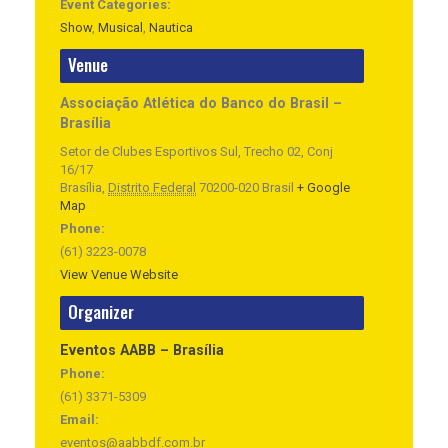
Event Categories:
Show
,
Musical
,
Nautica
Venue
Associação Atlética do Banco do Brasil –
Brasília
Setor de Clubes Esportivos Sul, Trecho 02, Conj
16/17
Brasília
,
Distrito Federal
70200-020
Brasil
+ Google
Map
Phone:
(61) 3223-0078
View Venue Website
Organizer
Eventos AABB – Brasília
Phone:
(61) 3371-5309
Email:
eventos@aabbdf.com.br