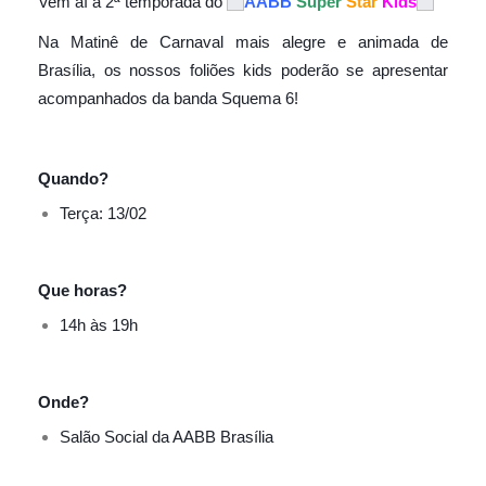
Vem aí a 2ª temporada do
AABB
Super
Star
Kids
Na Matinê de Carnaval mais alegre e animada de
Brasília, os nossos foliões kids poderão se apresentar
acompanhados da banda Squema 6!
Quando?
Terça: 13/02
Que horas?
14h às 19h
Onde?
Salão Social da AABB Brasília