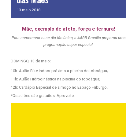
13
maio
2018
Mãe, exemplo de afeto, força e ternura!
Para comemorar esse dia tão único, a AABB Brasília preparou uma
programação super especial:
DOMINGO, 13 de maio:
10h: Aulão Bike Indoor próximo a piscina do toboágua;
11h: Aulão Hidroginástica na piscina do toboágua;
12h: Cardápio Especial de almoço no Espaço Friburgo.
*Os aulões são gratuitos. Aproveite!