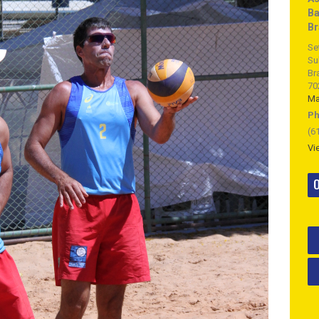
Ba
Br
Se
Su
Bra
70
M
Ph
(6
Vi
O