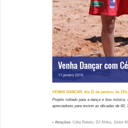
Venha Dançar com Cé
11
janeiro
2019
VENHA DANÇAR, dia 11 de janeiro, às 21h,
Projeto voltado para a dança e boa música,
apreciadores para reviver
as décadas de 60, 7
• Atrações:
Célia Rabelo, DJ Áfrika, Júnior 