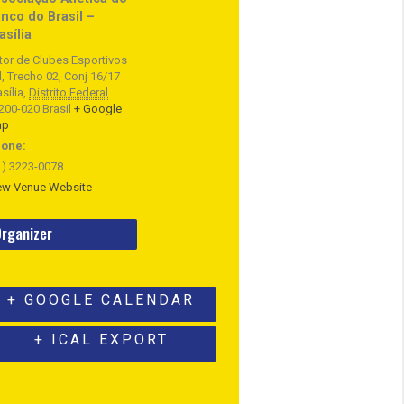
nco do Brasil –
asília
tor de Clubes Esportivos
l, Trecho 02, Conj 16/17
sília
,
Distrito Federal
200-020
Brasil
+ Google
ap
one:
1) 3223-0078
ew Venue Website
rganizer
+ GOOGLE CALENDAR
+ ICAL EXPORT