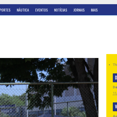
PORTES
NÁUTICA
EVENTOS
NOTÍCIAS
JORNAIS
MAIS
Th
D
Da
11
V
As