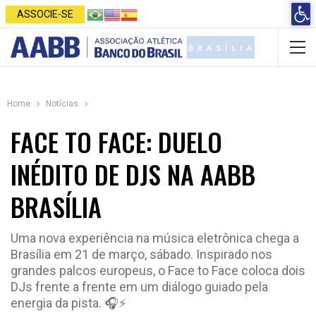
Open 
ASSOCIE-SE
Home
Notícias
FACE TO FACE: DUELO
INÉDITO DE DJS NA AABB
BRASÍLIA
Uma nova experiência na música eletrônica chega a
Brasília em 21 de março, sábado. Inspirado nos
grandes palcos europeus, o Face to Face coloca dois
DJs frente a frente em um diálogo guiado pela
energia da pista. 🎧⚡