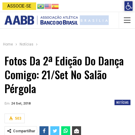
Open 
ASSOCIE-SE
Home
Notícias
Fotos Da 2ª Edição Do Dança
Comigo: 21/set No Salão
Pérgola
NOTÍCIAS
Em
24 Set, 2018
503
Compartilhar