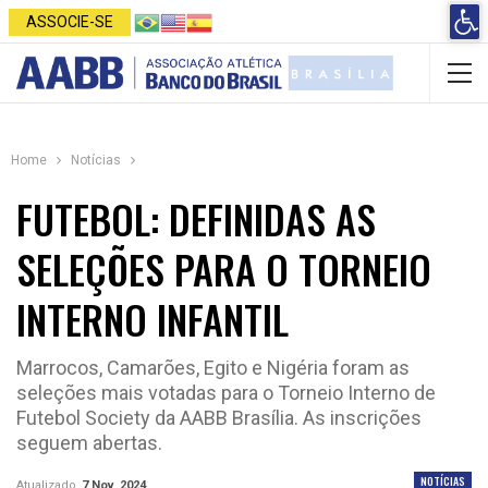
Open 
ASSOCIE-SE
Home
Notícias
FUTEBOL: DEFINIDAS AS
SELEÇÕES PARA O TORNEIO
INTERNO INFANTIL
Marrocos, Camarões, Egito e Nigéria foram as
seleções mais votadas para o Torneio Interno de
Futebol Society da AABB Brasília. As inscrições
seguem abertas.
NOTÍCIAS
Atualizado
7 Nov, 2024