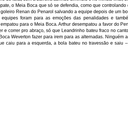
empate, o Meia Boca que só se defendia, como que controlando o
 o goleiro Renan do Penarol salvando a equipe depois de um b
s equipes foram para as emoções das penalidades e també
o empatou para o Meia Boca. Arthur desempatou a favor do Pen
er e correr pro abraço, só que Leandrinho bateu fraco no cant
 Boca Weverton fazer para irem para as alternadas. Ninguém a
ue caiu para a esquerda, a bola bateu no travessão e saiu –