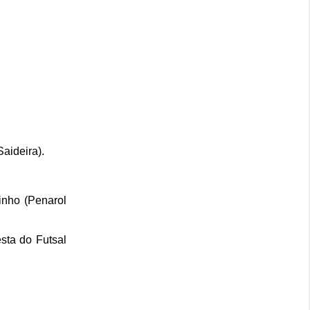
aideira).
inho (Penarol
sta do Futsal