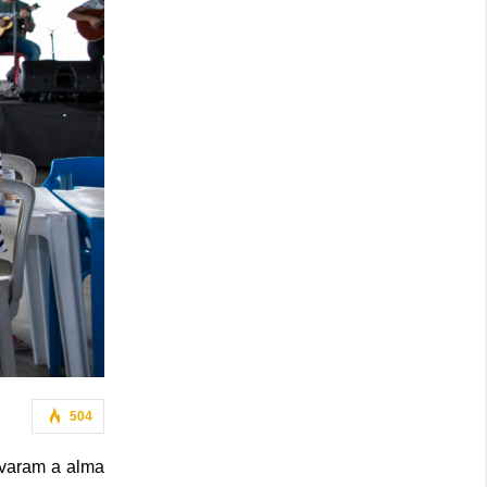
504
avaram a alma