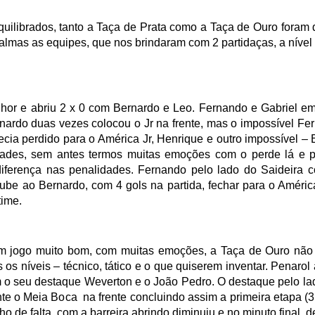
ilibrados, tanto a Taça de Prata como a Taça de Ouro foram 
lmas as equipes, que nos brindaram com 2 partidaças, a nível
or e abriu 2 x 0 com Bernardo e Leo. Fernando e Gabriel e
ernardo duas vezes colocou o Jr na frente, mas o impossível F
ecia perdido para o América Jr, Henrique e outro impossível –
dades, sem antes termos muitas emoções com o perde lá e 
diferença nas penalidades. Fernando pelo lado do Saideira 
coube ao Bernardo, com 4 gols na partida, fechar para o Améric
time.
um jogo muito bom, com muitas emoções, a Taça de Ouro não f
s níveis – técnico, tático e o que quiserem inventar. Penarol 
 o seu destaque Weverton e o João Pedro. O destaque pelo la
 o Meia Boca na frente concluindo assim a primeira etapa (3
e falta, com a barreira abrindo diminuiu e no minuto final, d