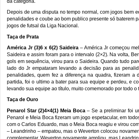
da categoria.
Depois de uma disputa no tempo normal, com jogos bem equ
penalidades e coube ao bom publico presente só baterem pa
jogos de futsal da Liga Nacional.
Taça de Prata
América Jr (3)6 x 6(2) Saideira
– América Jr começou melh
Saideira e assim foram para o intervalo (2×2). Na volta, B
gols em sequência, virou para o Saideira. Quando tudo par
lado do Jr empataram levando a decisão para as penali
penalidades, quem fez a diferença na quadra, fizeram a 
partida, foi o ultimo a bater para sua equipe e perdeu, e 
levando sua equipe ao título, muito comemorado por todo o 
Taça de Ouro
Penarol Star (2)4×4(1) Meia Boca
– Se a preliminar foi 
Penarol e Meia Boca fizeram um jogo espetacular, em todos o
com o Carlos Eduardo, mas o Meia Boca reagiu e virou com
– Leandrinho – empatou, mas o Weverton colocou novamente
complementar, Weverton novamente ampliou, mas Leandrinho d