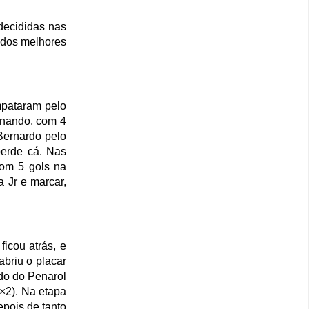
decididas nas
 dos melhores
mpataram pelo
ernando, com 4
 Bernardo pelo
perde cá. Nas
com 5 gols na
a Jr e marcar,
icou atrás, e
abriu o placar
do do Penarol
×2). Na etapa
epois de tanto