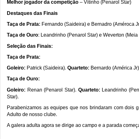
Melhor jogador da competição
– Vitinho (Penarol Star)
Destaques das Finais
Taça de Prata:
Fernando (Saideira) e Bernadro (Améroca Jr
Taça de Ouro
: Leandrinho (Penarol Star) e Weverton (Meia
Seleção das Finais:
Taça de Prata:
Goleiro:
Patrick (Saideira).
Quarteto:
Bernardo (América Jr),
Taça de Ouro:
Goleiro:
Renan (Penarol Star).
Quarteto:
Leandrinho (Pena
Star).
Parabenizamos as equipes que nos brindaram com dois gra
Adulto de nosso clube.
A galera adulta agora se dirige ao campo e a parada começa