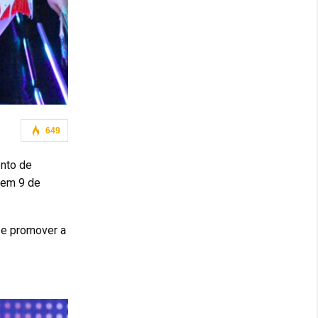
649
ento de
a em 9 de
s e promover a