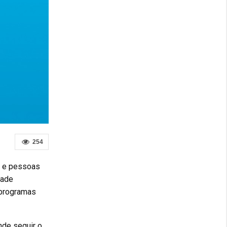
254
s e pessoas
dade
 programas
nde seguir o