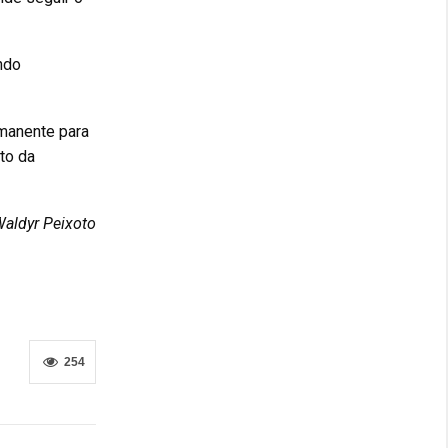
ndo
rmanente para
to da
aldyr Peixoto
254