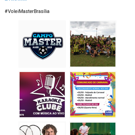
#VoleiMasterBrasília