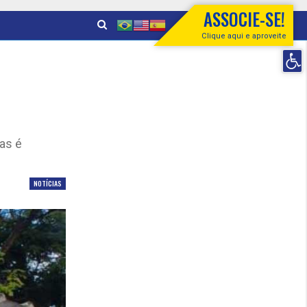
ASSOCIE-SE!
Clique aqui e aproveite
Open 
as é
NOTÍCIAS