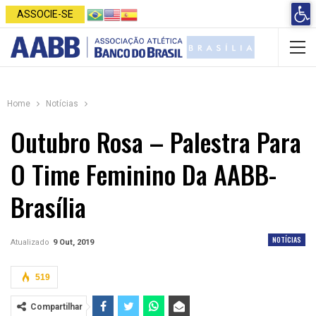
Open 
ASSOCIE-SE
Home
Notícias
Outubro Rosa – Palestra Para
O Time Feminino Da AABB-
Brasília
NOTÍCIAS
Atualizado
9 Out, 2019
519
Compartilhar