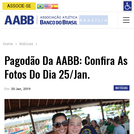
Open 
ASSOCIE-SE
Home
Notícias
Pagodão Da AABB: Confira As
Fotos Do Dia 25/jan.
NOTÍCIAS
Em
30 Jan, 2019