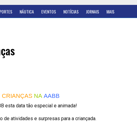
PORTES
NÁUTICA
EVENTOS
NOTÍCIAS
JORNAIS
MAIS
nças
S
CRIANÇAS
NA
AABB
BB esta data tão especial e animada!
 de atividades e surpresas para a criançada.