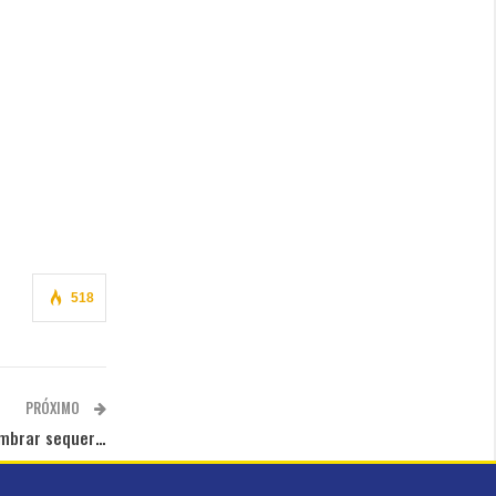
518
PRÓXIMO
embrar sequer…