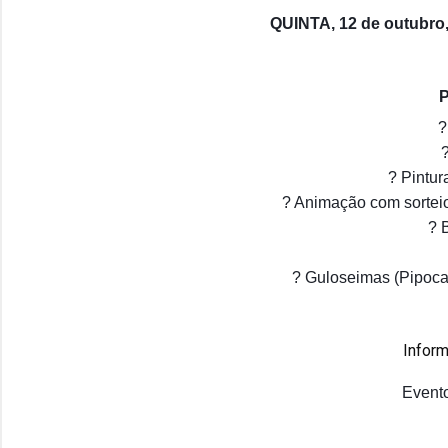
QUINTA, 12 de outubro,
?
? Pintur
? Animação com sortei
? 
? Guloseimas (Pipoca,
Inform
Evento