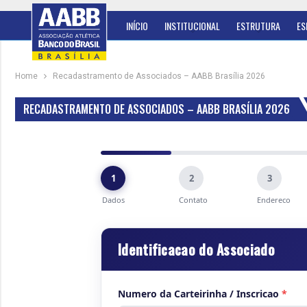
INÍCIO
INSTITUCIONAL
ESTRUTURA
ES
Home
Recadastramento de Associados – AABB Brasília 2026
RECADASTRAMENTO DE ASSOCIADOS – AABB BRASÍLIA 2026
1
2
3
Dados
Contato
Endereco
Identificacao do Associado
Numero da Carteirinha / Inscricao
*