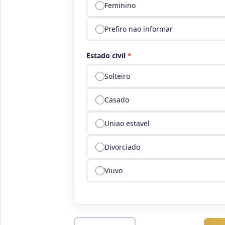
Feminino
Prefiro nao informar
Estado civil
*
Solteiro
Casado
Uniao estavel
Divorciado
Viuvo