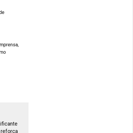
ade
imprensa,
omo
ificante
 reforça