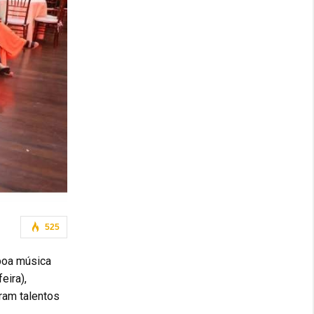
525
 boa música
eira),
ram talentos