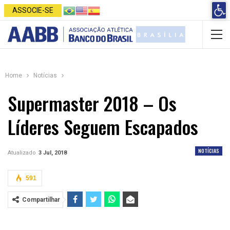
Open 
ASSOCIE-SE
Home
Notícias
Supermaster 2018 – Os
Líderes Seguem Escapados
NOTÍCIAS
Atualizado
3 Jul, 2018
591
Compartilhar