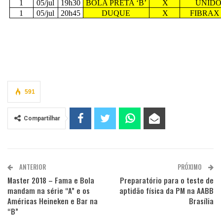
1
05/jul
19h30
BOLA PRETA ‘B’
X
UNIDO
1
05/jul
20h45
DUQUE
X
FIBRAX 
591
Compartilhar
ANTERIOR
PRÓXIMO
Master 2018 – Fama e Bola
Preparatório para o teste de
mandam na série “A” e os
aptidão física da PM na AABB
Américas Heineken e Bar na
Brasília
“B”