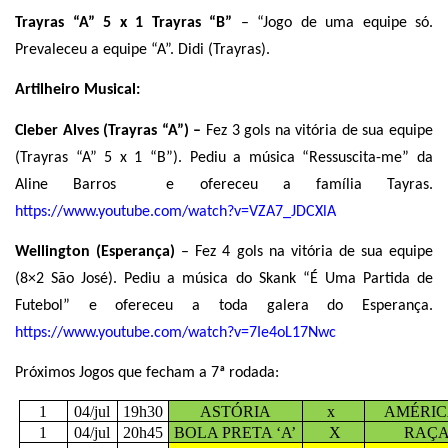
Trayras “A” 5 x 1 Trayras “B”
– “Jogo de uma equipe só.
Prevaleceu a equipe “A”. Didi (Trayras).
Artilheiro Musical:
Cleber Alves (Trayras “A”) –
Fez 3 gols na vitória de sua equipe
(Trayras “A” 5 x 1 “B”). Pediu a música “Ressuscita-me” da
Aline Barros
e ofereceu a família Tayras.
https://www.youtube.com/watch?v=VZA7_JDCXlA
Wellington (Esperança)
– Fez 4 gols na vitória de sua equipe
(8×2 São José). Pediu a música do Skank “É Uma Partida de
Futebol” e ofereceu a toda galera do Esperança.
https://www.youtube.com/watch?v=7Ie4oL17Nwc
Próximos Jogos que fecham a 7ª rodada:
1
04/jul
19h30
ASTÓRIA
x
AMÉRIC
1
04/jul
20h45
BOLA PRETA ‘A’
X
RAÇ