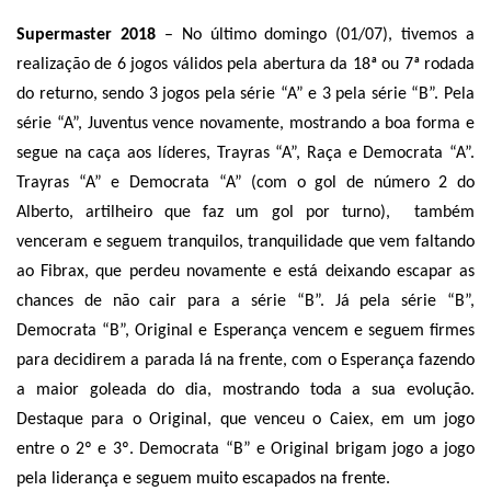
Supermaster 2018
– No último domingo (01/07), tivemos a
realização de 6 jogos válidos pela abertura da 18ª ou 7ª rodada
do returno, sendo 3 jogos pela série “A” e 3 pela série “B”. Pela
série “A”, Juventus vence novamente, mostrando a boa forma e
segue na caça aos líderes, Trayras “A”, Raça e Democrata “A”.
Trayras “A” e Democrata “A” (com o gol de número 2 do
Alberto, artilheiro que faz um gol por turno),
também
venceram e seguem tranquilos, tranquilidade que vem faltando
ao Fibrax, que perdeu novamente e está deixando escapar as
chances de não cair para a série “B”. Já pela série “B”,
Democrata “B”, Original e Esperança vencem e seguem firmes
para decidirem a parada lá na frente, com o Esperança fazendo
a maior goleada do dia, mostrando toda a sua evolução.
Destaque para o Original, que venceu o Caiex, em um jogo
entre o 2º e 3º. Democrata “B” e Original brigam jogo a jogo
pela liderança e seguem muito escapados na frente.